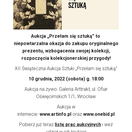
Aukcja „Przełam się sztuką” to
niepowtarzalna okazja do zakupu oryginalnego
prezentu, wzbogacenia swojej kolekcji,
rozpoczęcia kolekcjonerskiej przygody!
XII Świąteczna Aukcja Sztuki „Przełam się sztuką”
10 grudnia, 2022 (sobota) g. 18:00
Aukcja na żywo: Galeria Arttrakt, ul. Ofiar
Oświęcimskich 1/1, Wrocław
Aukcja w
internecie:
www.artinfo.pl
oraz
www.onebid.pl
Pobierz już teraz
listę prac aukcyjnych
i weź
udział w ich licytacji