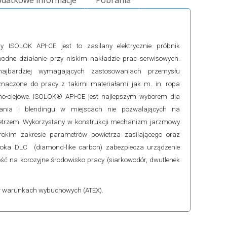
datkowe informacje
Pobrania
 ISOLOK API-CE jest to zasilany elektrycznie próbnik
wodne działanie przy niskim nakładzie prac serwisowych.
ajbardziej wymagających zastosowaniach przemysłu
eznaczone do pracy z takimi materiałami jak m. in. ropa
dno-olejowe. ISOLOK® API-CE jest najlepszym wyborem dla
zania i blendingu w miejscach nie pozwalających na
etrzem. Wykorzystany w konstrukcji mechanizm jarzmowy
rokim zakresie parametrów powietrza zasilającego oraz
oka DLC (diamond-like carbon) zabezpiecza urządzenie
ść na korozyjne środowisko pracy (siarkowodór, dwutlenek
 w warunkach wybuchowych (ATEX).