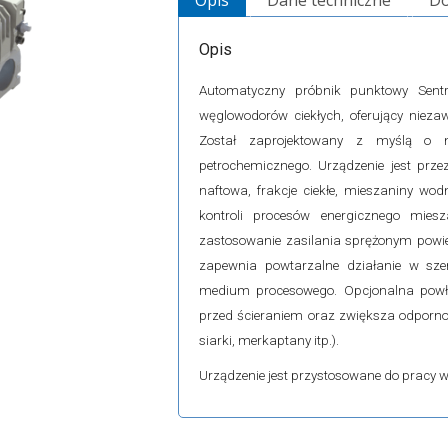
Opis
Dane techniczne
Do
Opis
Automatyczny próbnik punktowy Sentry
węglowodorów ciekłych, oferujący nieza
Został zaprojektowany z myślą o n
petrochemicznego. Urządzenie jest prz
naftowa, frakcje ciekłe, mieszaniny wo
kontroli procesów energicznego mies
zastosowanie zasilania sprężonym powi
zapewnia powtarzalne działanie w sze
medium procesowego. Opcjonalna powł
przed ścieraniem oraz zwiększa odporno
siarki, merkaptany itp.).
Urządzenie jest przystosowane do pracy