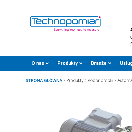
O nas
Produkty
Branże
Usług
STRONA GŁÓWNA
Produkty
Pobór próbki
Automa