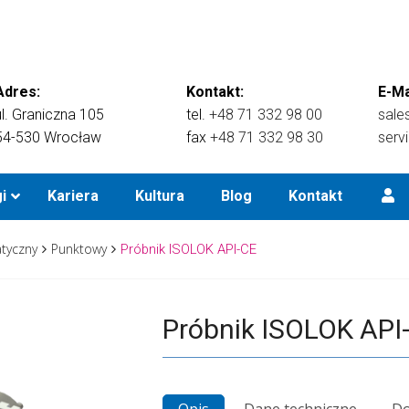
Adres:
Kontakt:
E-Ma
ul. Graniczna 105
tel.
+48 71 332 98 00
sale
54-530 Wrocław
fax
+48 71 332 98 30
serv
i
Kariera
Kultura
Blog
Kontakt
tyczny
Punktowy
Próbnik ISOLOK API-CE
Próbnik ISOLOK API