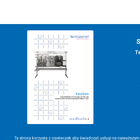
Te
Ta strona korzysta z ciasteczek aby świadczyć usługi na najwyższym 
Copyright © 2017-2025 | Technopomiar Sp. z o.o.