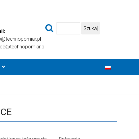
il:
s@technopomiar.pl
ice@technopomiar.pl
-CE