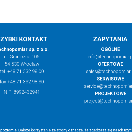
SZYBKI KONTAKT
ZAPYTANIA
chnopomiar sp. z o.o.
OGÓLNE
ul. Graniczna 105
info@technopomiar.p
54-530 Wrocław
OFERTOWE
tel.
+48 71 332 98 00
sales@technopomiar.
SERWISOWE
fax
+48 71 332 98 30
service@technopomiar
NIP: 8992432941
PROJEKTOWE
project@technopomiar
poziomie. Dalsze korzystanie ze strony oznacza, że zgadzasz się na ich użyc