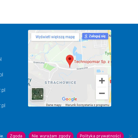
l
pl
.pl
.pl
Zgoda
Nie wyrażam zgody
Polityka prywatności
ie.